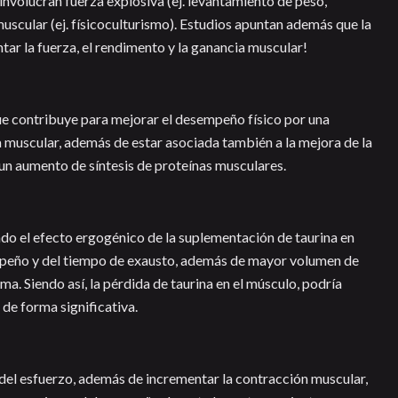
involucran fuerza explosiva (ej. levantamiento de peso,
muscular (ej. físicoculturismo). Estudios apuntan además que la
ar la fuerza, el rendimento y la ganancia muscular!
ue contribuye para mejorar el desempeño físico por una
a muscular, además de estar asociada también a la mejora de la
 un aumento de síntesis de proteínas musculares.
o el efecto ergogénico de la suplementación de taurina en
peño y del tiempo de exausto, además de mayor volumen de
a. Siendo así, la pérdida de taurina en el músculo, podría
de forma significativa.
 del esfuerzo, además de incrementar la contracción muscular,