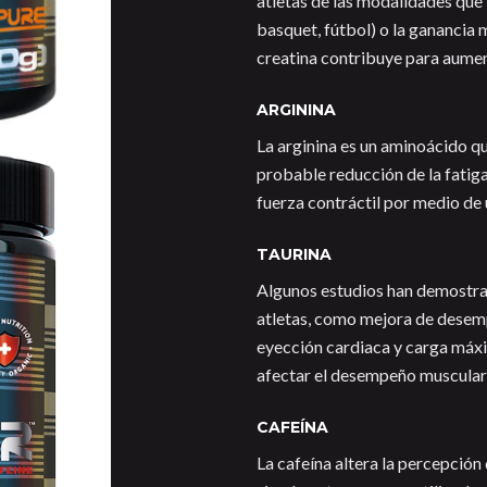
atletas de las modalidades que 
basquet, fútbol) o la ganancia 
creatina contribuye para aument
ARGININA
La arginina es un aminoácido q
probable reducción de la fatig
fuerza contráctil por medio de
TAURINA
Algunos estudios han demostrad
atletas, como mejora de desem
eyección cardiaca y carga máxim
afectar el desempeño muscular 
CAFEÍNA
La cafeína altera la percepción