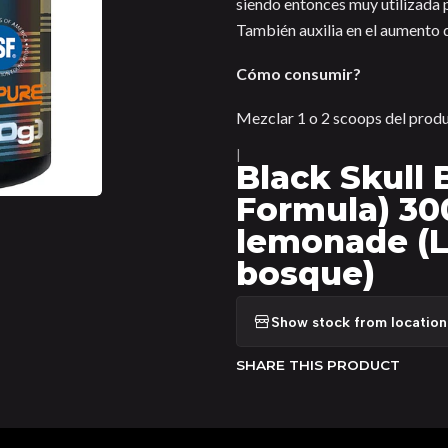
siendo entonces muy utilizada 
También auxilia en el aumento d
Cómo consumir?
Mezclar 1 o 2 scoops del produ
|
Black Skull
Formula) 30
lemonade (L
bosque)
Show stock from location
SHARE THIS PRODUCT