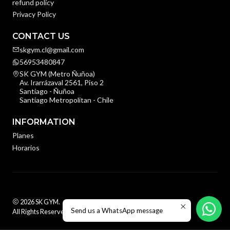
refund policy
Privacy Policy
CONTACT US
skgym.cl@gmail.com
56953480847
SK GYM (Metro Ñuñoa)
Av. Irarrázaval 2561, Piso 2
Santiago - Ñuñoa
Santiago Metropolitan - Chile
INFORMATION
Planes
Horarios
2026 SK GYM.
Send us a WhatsApp message
All Rights Reserved.
Powered by Jumpseller
.