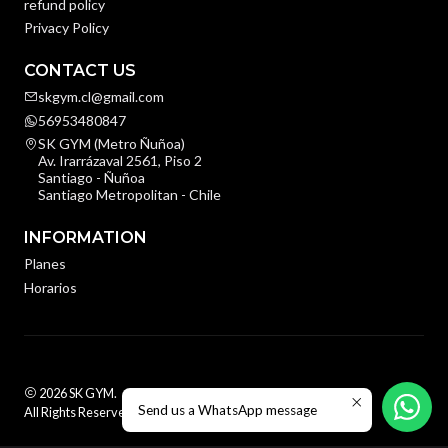
refund policy
Privacy Policy
CONTACT US
skgym.cl@gmail.com
56953480847
SK GYM (Metro Ñuñoa)
Av. Irarrázaval 2561, Piso 2
Santiago - Ñuñoa
Santiago Metropolitan - Chile
INFORMATION
Planes
Horarios
2026 SK GYM.
Send us a WhatsApp message
All Rights Reserved.
Powered by Jumpseller
.