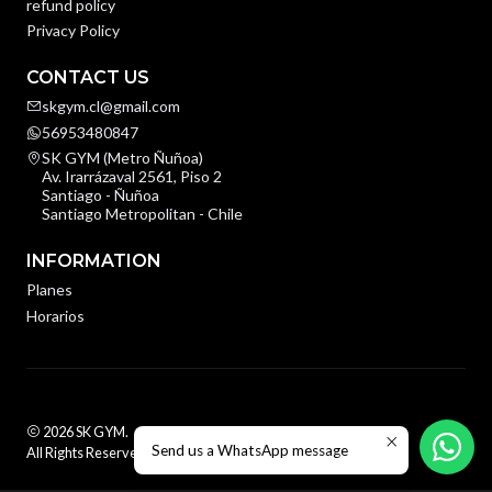
refund policy
Privacy Policy
CONTACT US
skgym.cl@gmail.com
56953480847
SK GYM (Metro Ñuñoa)
Av. Irarrázaval 2561, Piso 2
Santiago - Ñuñoa
Santiago Metropolitan - Chile
INFORMATION
Planes
Horarios
2026 SK GYM.
Send us a WhatsApp message
All Rights Reserved.
Powered by Jumpseller
.