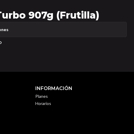
urbo 907g (Frutilla)
ones
O
INFORMACIÓN
Planes
Horarios