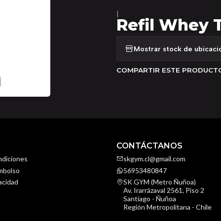
|
Refil Whey T
Mostrar stock de ubicaci
COMPARTIR ESTE PRODUCT
CONTÁCTANOS
ndiciones
skgym.cl@gmail.com
embolso
56953480847
vacidad
SK GYM (Metro Ñuñoa)
Av. Irarrázaval 2561, Piso 2
Santiago - Ñuñoa
Región Metropolitana - Chile