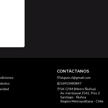
CONTÁCTANOS
ndiciones
skgym.cl@gmail.com
embolso
56953480847
vacidad
SK GYM (Metro Ñuñoa)
Av. Irarrázaval 2561, Piso 2
Santiago - Ñuñoa
Región Metropolitana - Chile