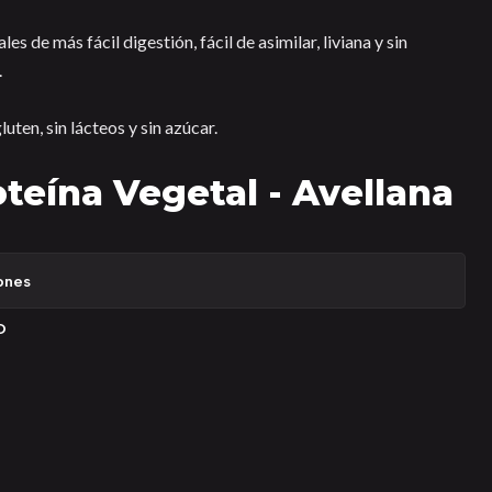
les de más fácil digestión, fácil de asimilar, liviana y sin
.
uten, sin lácteos y sin azúcar.
eína Vegetal - Avellana
ones
O