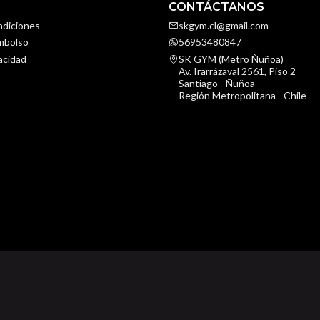
CONTÁCTANOS
ndiciones
skgym.cl@gmail.com
embolso
56953480847
vacidad
SK GYM (Metro Ñuñoa)
Av. Irarrázaval 2561, Piso 2
Santiago - Ñuñoa
Región Metropolitana - Chile