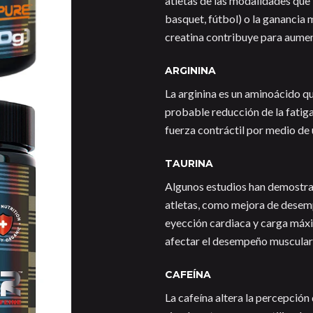
atletas de las modalidades que 
basquet, fútbol) o la ganancia 
creatina contribuye para aument
ARGININA
La arginina es un aminoácido q
probable reducción de la fatig
fuerza contráctil por medio de
TAURINA
Algunos estudios han demostrad
atletas, como mejora de desem
eyección cardiaca y carga máxim
afectar el desempeño muscular 
CAFEÍNA
La cafeína altera la percepción