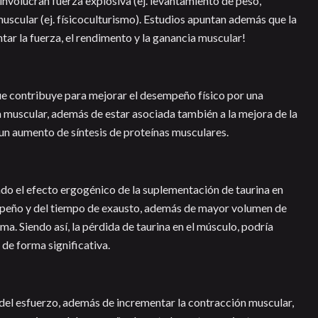
involucran fuerza explosiva (ej. levantamiento de peso,
muscular (ej. físicoculturismo). Estudios apuntan además que la
ar la fuerza, el rendimento y la ganancia muscular!
ue contribuye para mejorar el desempeño físico por una
a muscular, además de estar asociada también a la mejora de la
 un aumento de síntesis de proteínas musculares.
o el efecto ergogénico de la suplementación de taurina en
peño y del tiempo de exausto, además de mayor volumen de
a. Siendo así, la pérdida de taurina en el músculo, podría
de forma significativa.
 del esfuerzo, además de incrementar la contracción muscular,